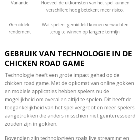
Variantie
Hoeveel de uitkomsten van het spel kunnen
verschillen; hoog betekent meer risico.
Gemiddeld
Wat spelers gemiddeld kunnen verwachten
rendement
terug te winnen op langere termijn.
GEBRUIK VAN TECHNOLOGIE IN DE
CHICKEN ROAD GAME
Technologie heeft een grote impact gehad op de
chicken road game. Met de opkomst van online gokken
en mobiele applicaties hebben spelers nu de
mogelijkheid om overal en altijd te spelen. Dit heeft de
toegankelijkheid van het spel vergroot en meer spelers
aangetrokken die anders misschien niet geïnteresseerd
zouden zijn in gokken.
Bovendien zijn technologieën zoals live streaming en