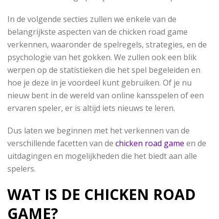
In de volgende secties zullen we enkele van de
belangrijkste aspecten van de chicken road game
verkennen, waaronder de spelregels, strategies, en de
psychologie van het gokken. We zullen ook een blik
werpen op de statistieken die het spel begeleiden en
hoe je deze in je voordeel kunt gebruiken. Of je nu
nieuw bent in de wereld van online kansspelen of een
ervaren speler, er is altijd iets nieuws te leren.
Dus laten we beginnen met het verkennen van de
verschillende facetten van de
chicken road game
en de
uitdagingen en mogelijkheden die het biedt aan alle
spelers.
WAT IS DE CHICKEN ROAD
GAME?