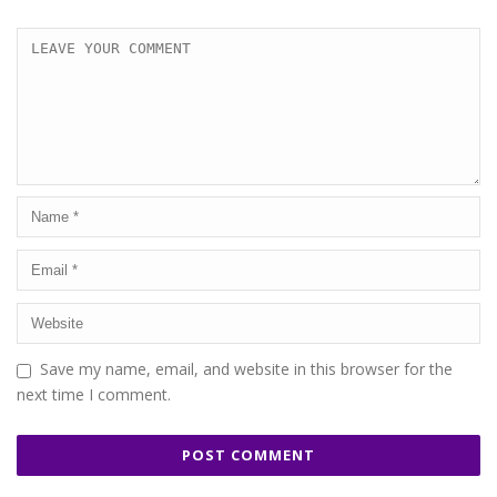
Save my name, email, and website in this browser for the
next time I comment.